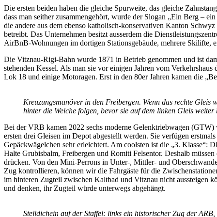
Die ersten beiden haben die gleiche Spurweite, das gleiche Zahnstan
dass man seither zusammengehört, wurde der Slogan „Ein Berg – ein 
die andere aus dem ebenso katholisch-konservativen Kanton Schwyz k
betreibt. Das Unternehmen besitzt ausserdem die Dienstleistungszent
AirBnB-Wohnungen im dortigen Stationsgebäude, mehrere Skilifte, ein
Die Vitznau-Rigi-Bahn wurde 1871 in Betrieb genommen und ist damit
stehenden Kessel. Als man sie vor einigen Jahren vom Verkehrshaus 
Lok 18 und einige Motoragen. Erst in den 80er Jahren kamen die „Be
Kreuzungsmanöver in den Freibergen. Wenn das rechte Gleis we
hinter die Weiche folgen, bevor sie auf dem linken Gleis weiter
Bei der VRB kamen 2022 sechs moderne Gelenktriebwagen (GTW) von 
ersten drei Gleisen im Depot abgestellt werden. Sie verfügen erstmals
Gepäckwägelchen sehr erleichtert. Am coolsten ist die „3. Klasse“: 
Halte Grubisbalm, Freibergen und Romiti Felsentor. Deshalb müssen d
drücken. Von den Mini-Perrons in Unter-, Mittler- und Oberschwanden g
Zug kontrollieren, können wir die Fahrgäste für die Zwischenstatione
im hinteren Zugteil zwischen Kaltbad und Vitznau nicht aussteigen 
und denken, ihr Zugteil würde unterwegs abgehängt.
Stelldichein auf der Staffel: links ein historischer Zug der AR