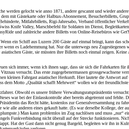
che werden gelocht wie anno 1871, andere gescannt und wieder andere w
h dem mit Gästekarte oder Halbtax-Abonnement, Besucherbilletts, Gruppe
ehinderte, Mitfahrbilletts, Rigi-Jahresabo, Verband öffentlicher Ver
iss Knife Valley, Marschbefehl für Soldaten im Dienst, Begleitkarten,
asyRide und zahlreiche andere Billetts von Online-Reisebüros wie Get
g. Wenn ein Schiff aus Luzern 200 Gäste auf einmal bringt, kann das sc
er wenn es Ladehemmung hat. Nur die unterwegs neu Zugestiegenen we
asiatischen Gäste, sie müssten ihre Billetts noch einmal zeigen. Kei
euen sich immer, wenn ich ihnen sage, dass sie sich die Fahrkarten fü
 Vitznau versucht. Das erste zugegebenermassen grossgewachsene verme
 kleinen Fahrgast asiatischer Herkunft. Hier lautete die Antwort auf 
s dem Motto „Qualität schafft Mehrwert“ wollen wir der freundlichste
fahrer. Obwohl es unsere frühere Verwaltungsratspräsidentin versucht h
s war bei der Einlasskontrolle aber bereits abgetrennt und fehlte. Das
R-Präsidentin das Recht hätte, kostenlos zur Generalversammlung zu fahr
e wie alle anderen eines gekauft hatte. (Es war derselbe Kollege, der a
plumpste.) Man kann problemlos im Zug nachlösen und muss „nur“ ein
gels Funkverbindung nicht überall auf der Strecke funktionieren. Nicht
appt. Hat der Gast dann nicht genug Bargeld, begleiten wir ihn in Ku
rkartenverkäufen verloren.