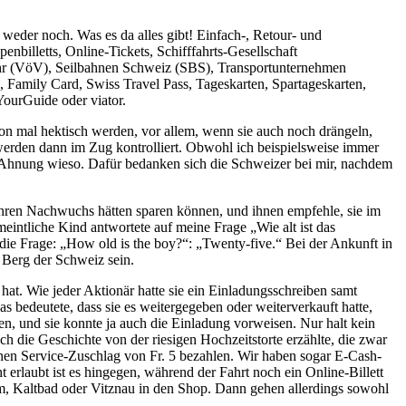
eder noch. Was es da alles gibt! Einfach-, Retour- und
nbilletts, Online-Tickets, Schifffahrts-Gesellschaft
kehr (VöV), Seilbahnen Schweiz (SBS), Transportunternehmen
 Family Card, Swiss Travel Pass, Tageskarten, Spartageskarten,
YourGuide oder viator.
hon mal hektisch werden, vor allem, wenn sie auch noch drängeln,
rden dann im Zug kontrolliert. Obwohl ich beispielsweise immer
ne Ahnung wieso. Dafür bedanken sich die Schweizer bei mir, nachdem
r ihren Nachwuchs hätten sparen können, und ihnen empfehle, sie im
intliche Kind antwortete auf meine Frage „Wie alt ist das
die Frage: „How old is the boy?“: „Twenty-five.“ Bei der Ankunft in
 Berg der Schweiz sein.
at. Wie jeder Aktionär hatte sie ein Einladungsschreiben samt
 bedeutete, dass sie es weitergegeben oder weiterverkauft hatte,
en, und sie konnte ja auch die Einladung vorweisen. Nur halt kein
uch die Geschichte von der riesigen Hochzeitstorte erzählte, die zwar
en Service-Zuschlag von Fr. 5 bezahlen. Wir haben sogar E-Cash-
 erlaubt ist es hingegen, während der Fahrt noch ein Online-Billett
lm, Kaltbad oder Vitznau in den Shop. Dann gehen allerdings sowohl