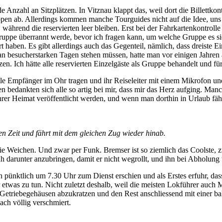
 Anzahl an Sitzplätzen. In Vitznau klappt das, weil dort die Billettkont
ppen ab. Allerdings kommen manche Tourguides nicht auf die Idee, uns Z
während die reservierten leer bleiben. Erst bei der Fahrkartenkontroll
Gruppe überrannt werde, bevor ich fragen kann, um welche Gruppe es 
rt haben. Es gibt allerdings auch das Gegenteil, nämlich, dass dreiste E
n besucherstarken Tagen stehen müssen, hatte man vor einigen Jahren a
tzen. Ich hätte alle reservierten Einzelgäste als Gruppe behandelt und fü
lle Empfänger im Ohr tragen und ihr Reiseleiter mit einem Mikrofon und
bedankten sich alle so artig bei mir, dass mir das Herz aufging. Manc
rer Heimat veröffentlicht werden, und wenn man dorthin in Urlaub fährt,
n Zeit und fährt mit dem gleichen Zug wieder hinab.
die Weichen. Und zwar per Funk. Bremser ist so ziemlich das Coolste, 
darunter anzubringen, damit er nicht wegrollt, und ihn bei Abholung 
 pünktlich um 7.30 Uhr zum Dienst erschien und als Erstes erfuhr, dass 
r etwas zu tun. Nicht zuletzt deshalb, weil die meisten Lokführer auc
Getriebegehäusen abzukratzen und den Rest anschliessend mit einer bak
ch völlig verschmiert.