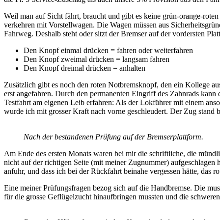
Weil man auf Sicht fährt, braucht und gibt es keine grün-orange-rot
verkehren mit Vorstellwagen. Die Wagen müssen aus Sicherheitsgründen
Fahrweg. Deshalb steht oder sitzt der Bremser auf der vordersten Plat
Den Knopf einmal drücken = fahren oder weiterfahren
Den Knopf zweimal drücken = langsam fahren
Den Knopf dreimal drücken = anhalten
Zusätzlich gibt es noch den roten Notbremsknopf, den ein Kollege au
erst angefahren. Durch den permanenten Eingriff des Zahnrads kann di
Testfahrt am eigenen Leib erfahren: Als der Lokführer mit einem an
wurde ich mit grosser Kraft nach vorne geschleudert. Der Zug stand 
Nach der bestandenen Prüfung auf der Bremserplattform.
Am Ende des ersten Monats waren bei mir die schriftliche, die mündli
nicht auf der richtigen Seite (mit meiner Zugnummer) aufgeschlagen h
anfuhr, und dass ich bei der Rückfahrt beinahe vergessen hätte, das
Eine meiner Prüfungsfragen bezog sich auf die Handbremse. Die muss 
für die grosse Geflügelzucht hinaufbringen mussten und die schwere