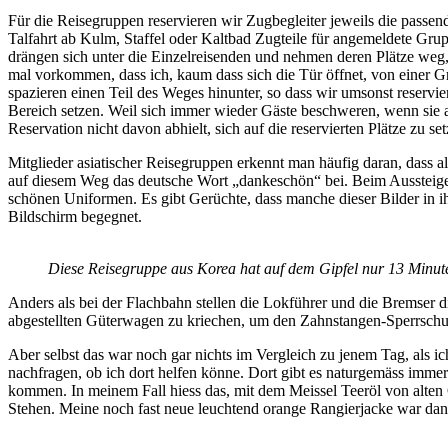
Für die Reisegruppen reservieren wir Zugbegleiter jeweils die passende
Talfahrt ab Kulm, Staffel oder Kaltbad Zugteile für angemeldete Gru
drängen sich unter die Einzelreisenden und nehmen deren Plätze weg, 
mal vorkommen, dass ich, kaum dass sich die Tür öffnet, von einer 
spazieren einen Teil des Weges hinunter, so dass wir umsonst reservie
Bereich setzen. Weil sich immer wieder Gäste beschweren, wenn sie a
Reservation nicht davon abhielt, sich auf die reservierten Plätze zu se
Mitglieder asiatischer Reisegruppen erkennt man häufig daran, dass a
auf diesem Weg das deutsche Wort „dankeschön“ bei. Beim Aussteigen 
schönen Uniformen. Es gibt Gerüchte, dass manche dieser Bilder in ih
Bildschirm begegnet.
Diese Reisegruppe aus Korea hat auf dem Gipfel nur 13 Minute
Anders als bei der Flachbahn stellen die Lokführer und die Bremser 
abgestellten Güterwagen zu kriechen, um den Zahnstangen-Sperrschuh 
Aber selbst das war noch gar nichts im Vergleich zu jenem Tag, als ich
nachfragen, ob ich dort helfen könne. Dort gibt es naturgemäss imme
kommen. In meinem Fall hiess das, mit dem Meissel Teeröl von alten 
Stehen. Meine noch fast neue leuchtend orange Rangierjacke war dana