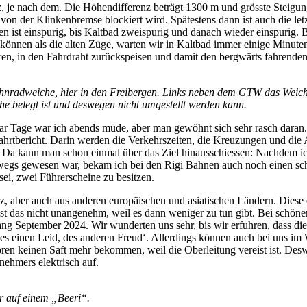
z, je nach dem. Die Höhendifferenz beträgt 1300 m und grösste Steig
 von der Klinkenbremse blockiert wird. Spätestens dann ist auch die le
gen ist einspurig, bis Kaltbad zweispurig und danach wieder einspurig
können als die alten Züge, warten wir in Kaltbad immer einige Minuten
en, in den Fahrdraht zurückspeisen und damit den bergwärts fahrenden
nradweiche, hier in den Freibergen. Links neben dem GTW das Weichen
che belegt ist und deswegen nicht umgestellt werden kann.
 Tage war ich abends müde, aber man gewöhnt sich sehr rasch daran. Al
ahrtbericht. Darin werden die Verkehrszeiten, die Kreuzungen und die
 Da kann man schon einmal über das Ziel hinausschiessen: Nachdem ic
rwegs gewesen war, bekam ich bei den Rigi Bahnen auch noch einen sch
ei, zwei Führerscheine zu besitzen.
 aber auch aus anderen europäischen und asiatischen Ländern. Diese er
r ist das nicht unangenehm, weil es dann weniger zu tun gibt. Bei schön
ng September 2024. Wir wunderten uns sehr, bis wir erfuhren, dass di
 Des einen Leid, des anderen Freud‘. Allerdings können auch bei uns i
oren keinen Saft mehr bekommen, weil die Oberleitung vereist ist. De
nehmers elektrisch auf.
er auf einem „Beeri“.