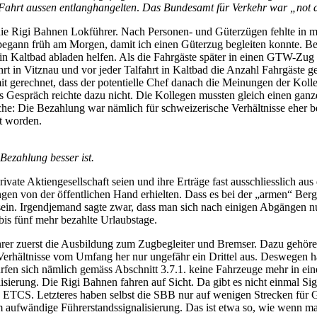
r Fahrt aussen entlanghangelten
.
Das Bundesamt für Verkehr war „not 
die Rigi Bahnen Lokführer. Nach Personen- und Güterzügen fehlte in 
begann früh am Morgen, damit ich einen Güterzug begleiten konnte. Be
 Kaltbad abladen helfen. Als die Fahrgäste später in einen GTW-Zug ein
fahrt in Vitznau und vor jeder Talfahrt in Kaltbad die Anzahl Fahrgäste
mit gerechnet, dass der potentielle Chef danach die Meinungen der Kol
es Gespräch reichte dazu nicht. Die Kollegen mussten gleich einen ganz
che: Die Bezahlung war nämlich für schweizerische Verhältnisse eher
t worden.
 Bezahlung besser ist.
vate Aktiengesellschaft seien und ihre Erträge fast ausschliesslich a
gen von der öffentlichen Hand erhielten. Dass es bei der „armen“ Ber
en sein. Irgendjemand sagte zwar, dass man sich nach einigen Abgäng
bis fünf mehr bezahlte Urlaubstage.
er zuerst die Ausbildung zum Zugbegleiter und Bremser. Dazu gehören
rhältnisse vom Umfang her nur ungefähr ein Drittel aus. Deswegen hat
dürfen sich nämlich gemäss Abschnitt 3.7.1. keine Fahrzeuge mehr in e
ierung. Die Rigi Bahnen fahren auf Sicht. Da gibt es nicht einmal Si
a ETCS. Letzteres haben selbst die SBB nur auf wenigen Strecken für 
 aufwändige Führerstandssignalisierung. Das ist etwa so, wie wenn ma