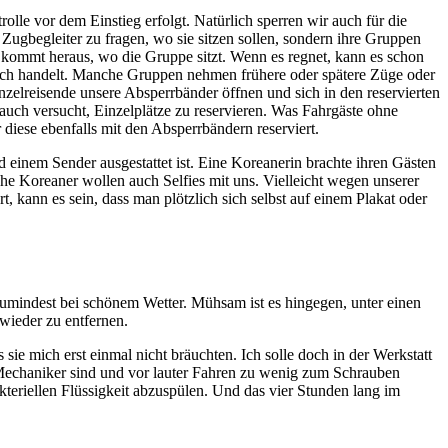
rolle vor dem Einstieg erfolgt. Natürlich sperren wir auch für die
ugbegleiter zu fragen, wo sie sitzen sollen, sondern ihre Gruppen
e kommt heraus, wo die Gruppe sitzt. Wenn es regnet, kann es schon
sich handelt. Manche Gruppen nehmen frühere oder spätere Züge oder
inzelreisende unsere Absperrbänder öffnen und sich in den reservierten
uch versucht, Einzelplätze zu reservieren. Was Fahrgäste ohne
r diese ebenfalls mit den Absperrbändern reserviert.
 einem Sender ausgestattet ist. Eine Koreanerin brachte ihren Gästen
he Koreaner wollen auch Selfies mit uns. Vielleicht wegen unserer
 kann es sein, dass man plötzlich sich selbst auf einem Plakat oder
zumindest bei schönem Wetter. Mühsam ist es hingegen, unter einen
wieder zu entfernen.
sie mich erst einmal nicht bräuchten. Ich solle doch in der Werkstatt
h Mechaniker sind und vor lauter Fahren zu wenig zum Schrauben
teriellen Flüssigkeit abzuspülen. Und das vier Stunden lang im