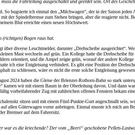
 muss die Fahrleitung ausgeschaltet und geerdet sein. Ort des Gesc
. So bugsierte ich einmal den „Milchwagen“, der in der Saison jeden A
ihn mit der Spindelbremse zum Stehen bringen, aber die reagierte nicht. 
meinem Blut erreichte einen neuen Höchstwert.
 (richtigen) Bogen raus hat.
gt über diverse Leuchtmelder, darunter „Drehscheibe ausgerichtet“. We
einen Mast wechseln auf grün. Ein Kollege hatte die Drehscheibe für d
ldern orientiert, und die Ampel zeigte grün, worauf der andere Kollege 
tte ich eine Entgleisung verhindert. Es gibt eine Position der Drehsche
phalt zu schliessen, wäre es nicht die erste solche Entgleisung gewesen
st 2024 haben die Gleise der Brienzer-Rothorn-Bahn so stark unterspült
“ kamen wir mit einem Baum in der Oberleitung davon. Und dann war d
ällig vorbeifahrender Zug mit zahlreichen offenen Fenstern bekam ein
lensitz sitzen und mit einem Fünf-Punkte-Gurt angeschnallt sein, wei
t auf allen Güterwagen vorne anbringen. Einmal musste ich mich am Bet
der Bremser auf dem Fahrersitz.
der war es die kriechende? Der vom „Beeri“ geschobene Pellets-Lastw