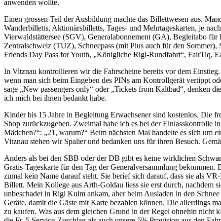
anwenden wollte.
Einen grossen Teil der Ausbildung machte das Billettwesen aus. Man
Wanderbilletts, Aktionärsbilletts, Tages- und Mehrtageskarten, je nac
Vierwaldstättersee (SGV), Generalabonnement (GA), Begleitabo für B
Zentralschweiz (TUZ), Schneepass (mit Plus auch für den Sommer), Sw
Friends Day Pass for Youth, „Königliche Rigi-Rundfahrt“, FairTiq, E
In Vitznau kontrollieren wir die Fahrscheine bereits vor dem Einstie
wenn man sich beim Eingeben des PINs am Kontrollgerät vertippt od
sage „New passengers only“ oder „Tickets from Kaltbad“, denken die 
ich mich bei ihnen bedankt habe.
Kinder bis 15 Jahre in Begleitung Erwachsener sind kostenlos. Die fr
Shop zurückzugeben. Zweimal habe ich es bei der Einlasskontrolle in
Mädchen?“: „21, warum?“ Beim nächsten Mal handelte es sich um einen
Vitznau stehen wir Spalier und bedanken uns für ihren Besuch. Gemäs
Anders als bei den SBB oder der DB gibt es keine wirklichen Schwarz
Gratis-Tageskarte für den Tag der Generalversammlung bekommen. Diese
zumal kein Name darauf steht. Sie berief sich darauf, dass sie als V
Billett. Mein Kollege aus Arth-Goldau liess sie erst durch, nachdem si
unbeschadet in Rigi Kulm ankam, aber beim Ausladen in den Schnee 
Geräte, damit die Gäste mit Karte bezahlen können. Die allerdings man
zu kaufen. Was aus dem gleichen Grund in der Regel ohnehin nicht kl
die Fr. 5 Service-Zuschlag als auch unsere 5% Provision aus den Fah