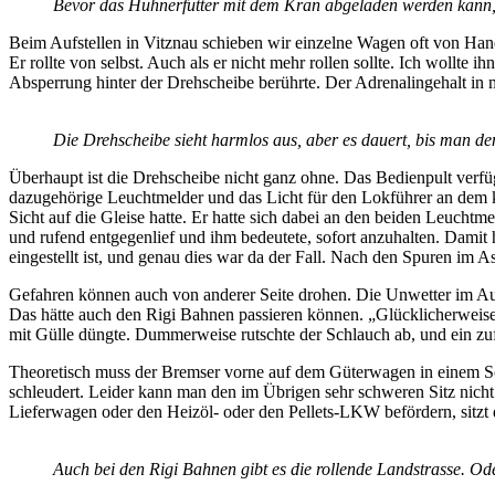
Bevor das Hühnerfutter mit dem Kran abgeladen werden kann,
Beim Aufstellen in Vitznau schieben wir einzelne Wagen oft von Hand
Er rollte von selbst. Auch als er nicht mehr rollen sollte. Ich wollte 
Absperrung hinter der Drehscheibe berührte. Der Adrenalingehalt in 
Die Drehscheibe sieht harmlos aus, aber es dauert, bis man den
Überhaupt ist die Drehscheibe nicht ganz ohne. Das Bedienpult verfü
dazugehörige Leuchtmelder und das Licht für den Lokführer an dem kl
Sicht auf die Gleise hatte. Er hatte sich dabei an den beiden Leuchtme
und rufend entgegenlief und ihm bedeutete, sofort anzuhalten. Damit ha
eingestellt ist, und genau dies war da der Fall. Nach den Spuren im As
Gefahren können auch von anderer Seite drohen. Die Unwetter im Augu
Das hätte auch den Rigi Bahnen passieren können. „Glücklicherweise
mit Gülle düngte. Dummerweise rutschte der Schlauch ab, und ein zuf
Theoretisch muss der Bremser vorne auf dem Güterwagen in einem Scha
schleudert. Leider kann man den im Übrigen sehr schweren Sitz nich
Lieferwagen oder den Heizöl- oder den Pellets-LKW befördern, sitzt 
Auch bei den Rigi Bahnen gibt es die rollende Landstrasse. O