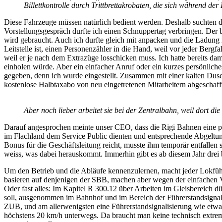
Billettkontrolle durch Trittbrettakrobaten, die sich während de
Diese Fahrzeuge müssen natürlich bedient werden. Deshalb suchten 
Vorstellungsgespräch durfte ich einen Schnuppertag verbringen. Der 
wird gebraucht. Auch ich durfte gleich mit anpacken und die Ladung in
Leitstelle ist, einen Personenzähler in die Hand, weil vor jeder Berg
weil er je nach dem Extrazüge losschicken muss. Ich hatte bereits da
einholen würde. Aber ein einfacher Anruf oder ein kurzes persönlich
gegeben, denn ich wurde eingestellt. Zusammen mit einer kalten Dus
kostenlose Halbtaxabo von neu eingetretenen Mitarbeitern abgeschaff
Aber noch lieber arbeitet sie bei der Zentralbahn, weil dort die
Darauf angesprochen meinte unser CEO, dass die Rigi Bahnen eine pri
im Flachland dem Service Public dienten und entsprechende Abgeltun
Bonus für die Geschäftsleitung reicht, musste ihm temporär entfall
weiss, was dabei herauskommt. Immerhin gibt es ab diesem Jahr drei 
Um den Betrieb und die Abläufe kennenzulernen, macht jeder Lokführ
basieren auf denjenigen der SBB, machen aber wegen der einfachen Ve
Oder fast alles: Im Kapitel R 300.12 über Arbeiten im Gleisbereich 
soll, ausgenommen im Bahnhof und im Bereich der Führerstandsignalis
ZUB, und am allerwenigsten eine Führerstandsignalisierung wie etw
höchstens 20 km/h unterwegs. Da braucht man keine technisch extrem