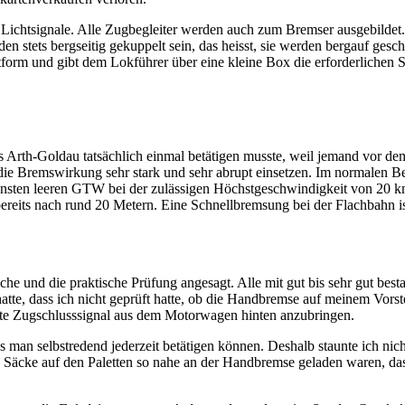
en Lichtsignale. Alle Zugbegleiter werden auch zum Bremser ausgebild
 stets bergseitig gekuppelt sein, das heisst, sie werden bergauf gesch
tform und gibt dem Lokführer über eine kleine Box die erforderlichen S
s Arth-Goldau tatsächlich einmal betätigen musste, weil jemand vor de
e Bremswirkung sehr stark und sehr abrupt einsetzen. Im normalen Betri
sonsten leeren GTW bei der zulässigen Höchstgeschwindigkeit von 20 
bereits nach rund 20 Metern. Eine Schnellbremsung bei der Flachbahn 
che und die praktische Prüfung angesagt. Alle mit gut bis sehr gut bes
atte, dass ich nicht geprüft hatte, ob die Handbremse auf meinem Vors
 rote Zugschlusssignal aus dem Motorwagen hinten anzubringen.
man selbstredend jederzeit betätigen können. Deshalb staunte ich nich
n Säcke auf den Paletten so nahe an der Handbremse geladen waren, das