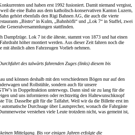
Konkurrenten und haben erst 1992 fusioniert. Damit niemand vergisst,
 weil die eine Bahn aus dem katholisch-konservativen Kanton Luzern,
ahn gehört ebenfalls den Rigi Bahnen AG, die auch die vierte
staurants „Bistro“ in Kulm, „Bahnhöfli“ und „Lok 7“ in Staffel, zwei
 die Generalversammlungen stattfinden.
 Dampfzüge. Lok 7 ist die älteste, stammt von 1873 und hat einen
ahrdraht höher montiert werden. Aus dieser Zeit fahren noch die
e mit ähnlich alten Fahrzeugen Vorlieb nehmen.
rchfahrt des talwärts fahrenden Zuges (links) diesem bis
nau und können deshalb mit den verschiedenen Bögen nur auf den
Kinderwagen und Rollstühle, sondern auch für unsere
GTW’s in Doppeltraktion unterwegs. Dann sind sie zu lang für die
teigen und uns informieren oder rechtzeitig den Haltewunschknopf
ür. Dasselbe gilt für die Talfahrt. Weil wir da die Billette erst im
ine automatische Durchsage über Lautsprecher, wonach die Fahrgäste
ummerweise verstehen viele Leute trotzdem nicht, was gemeint ist,
keinen Mittelgang. Bis vor einigen Jahren erfolgte die