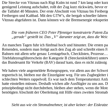
Die Strecke von Vitznau nach Rigi Kulm ist rund 7 km lang oder kur
genügend Leistung aufschaltet, rollt der Zug kurz rückwärts, bevor er
die Talfahrt 40 Minuten. Der erste Abschnitt von Vitznau bis Freiber
Freibergen und Kaltbad. Mit den GTW’s, die bergab schneller fahren 
Vitznau abgefahren ist. Dann können wir die Bremsenergie rekuperier
Die vom früheren CEO Peter Pfenniger konstruierte Patent-Zah
„gerade“ gestellt ist. Das „V“ darunter zeigt an, dass die Wei
An manchen Tagen fuhr ich fünfmal hoch und hinunter. Die ersten paar
Reisenden, sondern man fertigt auch den Zug ab und schreibt einen F
Bahnen mit allem sehr genau: Lerntagebuch, Checklisten, Prozesse…
Triebfahrzeugführerschein der Kategorie B (Streckenlokführer) unte
das Bundesamt für Verkehr (BAV) darauf kam, dass es nicht zulässig s
Wir haben viele angemeldete Reisegruppen, vor allem aus der Schweiz,
regnerisch ist, bleiben nur die Einzelgäste weg. Für uns Zugbegleite
schlechten Wetters rappelvoll. Es war nach dem Temperatursturz Anfa
hatte einstellen müssen. Deshalb wichen alle Ausflügler zu uns aus.
prinzipbedingt nicht durchdrehen, bleiben aber stehen, wenn die Mot
benötigten Abschnitt der Oberleitung mit Hilfe eines zweiten Stromab
Sieht aus wie ein Stromabnehmer, ist aber keiner: der Eiskratz