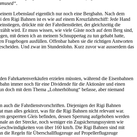
amused“.
meinem Lebenslauf eigentlich nur noch eine Bergbahn. Nach dem
i den Rigi Bahnen ist es wie auf einem Kreuzfahrtschiff: Jede Hand
stiegen, drückte mir der Fahrdienstleiter, der gleichzeitig die
 gezählt wird. Er muss wissen, wie viele Gäste noch auf dem Berg sind,
legen, mit denen ich an meinem Schnuppertag zu tun gehabt hatte,
en Fragebogen ausfüllen. Offenbar haben sie die richtigen Antworten
 bescheiden. Und zwar im Stundenlohn. Kurz zuvor war ausserdem das
us den Fahrkartenverkäufen erzielen müssten, während die Eisenbahnen
gbahn immer noch für eine Dividende für die Aktionäre und einen
en nun doch mit dem Thema „Lohnerhöhung“ befasse, aber niemand
 auch die Fahrdienstvorschriften. Diejenigen der Rigi Bahnen
 man alles gekürzt, was für die Rigi Bahnen nicht relevant war.
inem gesperrten Gleis befinden, dessen Sperrung aufgehoben werden
gnale an der Strecke, noch weniger ein Zugsicherungssystem wie
Geschwindigkeiten von über 160 km/h. Die Rigi Bahnen sind mit
n die Regeln für Überschallflugzeuge auf Propellerflugzeuge