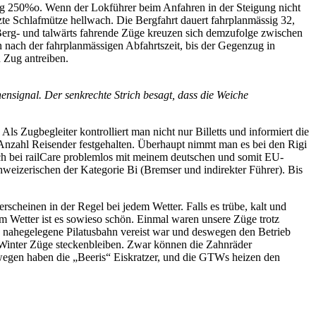
ung 250%o. Wenn der Lokführer beim Anfahren in der Steigung nicht
tzte Schlafmütze hellwach. Die Bergfahrt dauert fahrplanmässig 32,
. Berg- und talwärts fahrende Züge kreuzen sich demzufolge zwischen
 nach der fahrplanmässigen Abfahrtszeit, bis der Gegenzug in
 Zug antreiben.
signal. Der senkrechte Strich besagt, dass die Weiche
s Zugbegleiter kontrolliert man nicht nur Billetts und informiert die
 Anzahl Reisender festgehalten. Überhaupt nimmt man es bei den Rigi
h bei railCare problemlos mit meinem deutschen und somit EU-
weizerischen der Kategorie Bi (Bremser und indirekter Führer). Bis
scheinen in der Regel bei jedem Wetter. Falls es trübe, kalt und
em Wetter ist es sowieso schön. Einmal waren unsere Züge trotz
e nahegelegene Pilatusbahn vereist war und deswegen den Betrieb
m Winter Züge steckenbleiben. Zwar können die Zahnräder
swegen haben die „Beeris“ Eiskratzer, und die GTWs heizen den