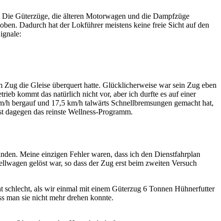
et. Die Güterzüge, die älteren Motorwagen und die Dampfzüge
oben. Dadurch hat der Lokführer meistens keine freie Sicht auf den
ignale:
m Zug die Gleise überquert hatte. Glücklicherweise war sein Zug eben
eb kommt das natürlich nicht vor, aber ich durfte es auf einer
km/h bergauf und 17,5 km/h talwärts Schnellbremsungen gemacht hat,
ist dagegen das reinste Wellness-Programm.
tanden. Meine einzigen Fehler waren, dass ich den Dienstfahrplan
tellwagen gelöst war, so dass der Zug erst beim zweiten Versuch
t schlecht, als wir einmal mit einem Güterzug 6 Tonnen Hühnerfutter
s man sie nicht mehr drehen konnte.