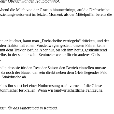
hehens: Oberschwanden Hauptbahnhof
.
bend die Milch von der Gratalp hinunterbringt, auf die Drehscheibe.
Beziehungsweise erst im letzten Moment, als der Mittelpuffer bereits die
nn er leuchtet, kann man „Drehscheibe verriegeln“ drücken, und der
en Traktor mit einem Vorstellwagen gestellt, dessen Fahrer keine
mit dem Traktor losfuhr. Aber nur, bis ich ihm heftig gestikulierend
ibe, in der sie nur zehn Zentmeter weiter für ein anderes Gleis
.
, dass sie für den Rest der Saison den Betrieb einstellen musste.
a noch der Bauer, der sein direkt neben dem Gleis liegendes Feld
e Stinkdusche ab.
l es ihn sonst bei einer Notbremsung nach vorne auf die Gleise
onmischer festkrallen. Wenn wir landwirtschaftliche Fahrzeuge,
agen für das Mineralbad in Kaltbad.