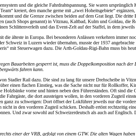
gensystem und die gleiche Fahrdrahtspannung. Sie waren ursprünglich 
Team“ kreiert, den manche gerne mit „zwei Hoheitsgebiete“ ergänzen,
ommt und die Grenze zwischen beiden auf dem Grat liegt. Die dritte B
ren (auch Shops genannt) in Vitznau, Kaltbad, Kulm und Goldau, die Re
en Schlittenverleih und das Event-Zelt auf der Staffel, in dem jeweils
 die älteste in Europa. Bei besonderen Anlässen verkehren immer noch
der Schweiz in Luzern wieder übernahm, musste der 1937 angebrachte F
eris“ mit Steuerwagen dazu. Die Arth-Goldau-Rigi-Bahn muss bis heut
gen Bauarbeiten gesperrt ist, muss die Doppelkomposition nach der Du
 bergwärts fahren kann.
Stadler Rail dazu. Die sind zu lang für unsere Drehscheibe in Vitz
 über einen flachen Einstieg, was die Sache nicht nur für Rollkoffer, 
Die Holzbänke vorne und hinten neben den Führerständen. Oft sind die 
ie Fahrgäste, die dort aussteigen wollen, in den vorderen Zugteil eins
anz zu schweigen: Dort öffnet der Lokführer jeweils nur die vorderste T
n nicht in den vorderen Zugteil schicken. Deshalb ertönt rechtzeitig e
können. Und zwar sowohl auf Schweizerdeutsch als auch auf Englisch. D
B, rechts einer der VRB, gefolgt von einem GTW. Die alten Wagen haben 