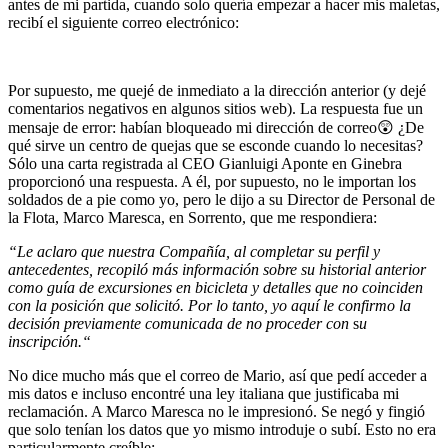
antes de mi partida, cuando solo quería empezar a hacer mis maletas,
recibí el siguiente correo electrónico:
Por supuesto, me quejé de inmediato a la dirección anterior (y dejé
comentarios negativos en algunos sitios web). La respuesta fue un
mensaje de error: habían bloqueado mi dirección de correo😲 ¿De
qué sirve un centro de quejas que se esconde cuando lo necesitas?
Sólo una carta registrada al CEO Gianluigi Aponte en Ginebra
proporcionó una respuesta. A él, por supuesto, no le importan los
soldados de a pie como yo, pero le dijo a su Director de Personal de
la Flota, Marco Maresca, en Sorrento, que me respondiera:
“Le aclaro que nuestra Compañía, al completar su perfil y
antecedentes, recopiló más información sobre su historial anterior
como guía de excursiones en bicicleta y detalles que no coinciden
con la posición que solicitó.
Por lo tanto,
yo aquí le confirmo
la
decisión
previamente
comunicada
de no
proceder
con
s
u
inscripción.“
No dice mucho más que el correo de Mario, así que pedí acceder a
mis datos e incluso encontré una ley italiana que justificaba mi
reclamación. A Marco Maresca no le impresionó. Se negó y fingió
que solo tenían los datos que yo mismo introduje o subí. Esto no era
particularmente creíble: