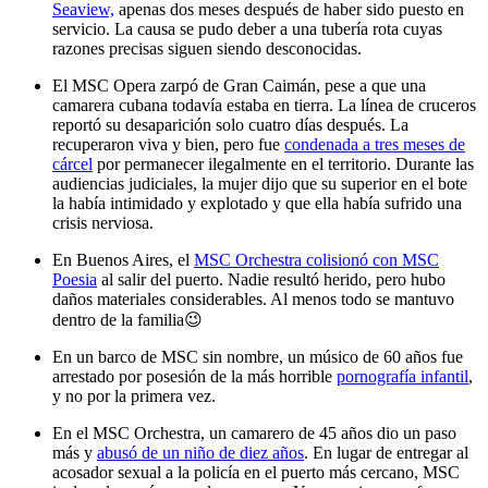
Seaview,
apenas dos meses después de haber sido puesto en
servicio. La causa se pudo deber a una tubería rota cuyas
razones precisas siguen siendo desconocidas.
El MSC Opera zarpó de Gran Caimán, pese a que una
camarera cubana todavía estaba en tierra. La línea de cruceros
reportó su desaparición solo cuatro días después. La
recuperaron viva y bien, pero fue
condenada a tres meses de
cárcel
por permanecer ilegalmente en el territorio. Durante las
audiencias judiciales, la mujer dijo que su superior en el bote
la había intimidado y explotado y que ella había sufrido una
crisis nerviosa.
En Buenos Aires, el
MSC Orchestra colisionó con MSC
Poesia
al salir del puerto. Nadie resultó herido, pero hubo
daños materiales considerables. Al menos todo se mantuvo
dentro de la familia😉
En un barco de MSC sin nombre, un músico de 60 años fue
arrestado por posesión de la más horrible
pornografía infantil
,
y no por la primera vez.
En el MSC Orchestra, un camarero de 45 años dio un paso
más y
abusó de un niño de diez años
. En lugar de entregar al
acosador sexual a la policía en el puerto más cercano, MSC