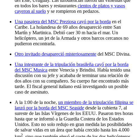
del Este, Uruguay. Las turbulencias fueron tan violentas que
en todos los bares y restaurantes
cientos de platos y vasos
cayeron al suelo
y se rompieron en pedazos.
Una pasajera del MSC Preziosa cayó por
la borda
en el
Caribe. La holandesa de 69 años desapareció entre San
Martín y Martinica. Debió caer 30 m hacia el mar. Un
helicóptero, un jet de la Armada y otros barcos cercanos no
pudieron encontrarla.
Otro invitado desapareció misteriosamente
del MSC Divina.
Una integrante de la tripulación brasileña cayó por la borda
del MSC Musica
entre Venecia y Brindisi. Había tenido una
discusión con su jefe y acababa de terminar una relación de
dos años con su compañero. Su cuerpo fue encontrado más
tarde. El fiscal general italiano está investigando un posible
caso de asesinato.
A la 1:00 de la noche,
un miembro de la tripulación filipina se
lanzó por la borda del MSC Seaside
desde la cubierta 7, al
sureste de las Islas Vírgenes de los EEUU. Pasaron tres horas
hasta que se informó a la Guardia Costera de los Estados
Unidos. Esto no solo redujo en gran medida las posibilidades
de salvar vidas en un área que había crecido hasta los 4.000
2
km
, sino que también elevó el coste de los dos helicópteros