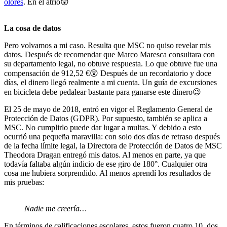
olores
. En el atrio😲
La cosa de datos
Pero volvamos a mi caso. Resulta que MSC no quiso revelar mis
datos. Después de recomendar que Marco Maresca consultara con
su departamento legal, no obtuve respuesta. Lo que obtuve fue una
compensación de 912,52 €😲 Después de un recordatorio y doce
días, el dinero llegó realmente a mi cuenta. Un guía de excursiones
en bicicleta debe pedalear bastante para ganarse este dinero😉
El 25 de mayo de 2018, entró en vigor el Reglamento General de
Protección de Datos (GDPR). Por supuesto, también se aplica a
MSC. No cumplirlo puede dar lugar a multas. Y debido a esto
ocurrió una pequeña maravilla: con solo dos días de retraso después
de la fecha límite legal, la Directora de Protección de Datos de MSC
Theodora Dragan entregó mis datos. Al menos en parte, ya que
todavía faltaba algún indicio de ese giro de 180°. Cualquier otra
cosa me hubiera sorprendido. Al menos aprendí los resultados de
mis pruebas:
Nadie me creería…
En términos de calificaciones escolares, estos fueron cuatro 10, dos