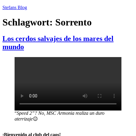
Zum
Stefans Blog
Inhalt
springen
Schlagwort:
Sorrento
Los cerdos salvajes de los mares del
mundo
“
Speed 2”?
No, MSC
Armonia
realiza un duro
aterrizaje
😉
¡Bienvenido al club del caos!