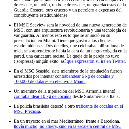
de rescate, un avión, un bote de rescate, un guardacostas de la
Guardia Costera, otro crucero y un petrolero a expensas del
contribuyente estadounidense.
El MSC Seaview será la novedad de una nueva generación de
MSC, con una arquitectura revolucionaria y una tecnología de
vanguardia. Al menos esto es lo que se anunció en su
presentación en Miami. Tiene que gustar a los clientes
estadounidenses. Dos de ellos, que celebraban allí su luna de
miel, se sorprendieron: había la cara de un negro colgada en la
pared, una caricatura racista. La queja de la pareja no tuvo
(¡sorpresa!) ningún éxito, así
que expresaron su ira en Twitter
.
En el MSC Seaside, siete miembros de la tripulación fueron
arrestados por intentar
contrabandear 6 kg de cocaína y
100.000 de dólares en efectivo a Miami
.
Un miembro de la tripulación del MSC Armonia intentó
contrabandear 10 kg de cocaína
desde Sudamérica a Italia.
La policía brasileña detectó a otro
traficante de cocaína en el
MSC Preziosa
.
En un trayecto en el mar Mediterráneo, frente a Barcelona,
llovía mucho, no afuera, sino en la escalera central de MSC