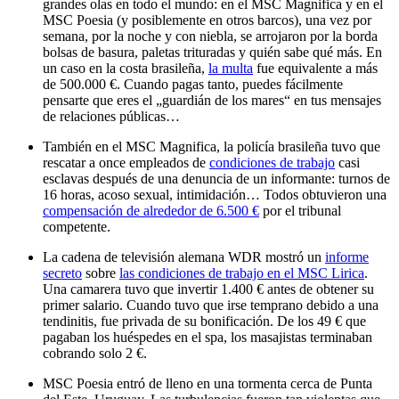
grandes olas en todo el mundo: en el MSC Magnifica y en el
MSC Poesia (y posiblemente en otros barcos), una vez por
semana, por la noche y con niebla, se arrojaron por la borda
bolsas de basura, paletas trituradas y quién sabe qué más. En
un caso en la costa brasileña,
la multa
fue equivalente a más
de 500.000 €. Cuando pagas tanto, puedes fácilmente
pensarte que eres el „guardián de los mares“ en tus mensajes
de relaciones públicas…
También en el MSC Magnifica, la policía brasileña tuvo que
rescatar a once empleados de
condiciones de trabajo
casi
esclavas después de una denuncia de un informante: turnos de
16 horas, acoso sexual, intimidación… Todos obtuvieron una
compensación de alrededor de 6.500 €
por el tribunal
competente.
La cadena de televisión alemana WDR mostró un
informe
secreto
sobre
las condiciones de trabajo en el MSC Lirica
.
Una camarera tuvo que invertir 1.400 € antes de obtener su
primer salario. Cuando tuvo que irse temprano debido a una
tendinitis, fue privada de su bonificación. De los 49 € que
pagaban los huéspedes en el spa, los masajistas terminaban
cobrando solo 2 €.
MSC Poesia entró de lleno en una tormenta cerca de Punta