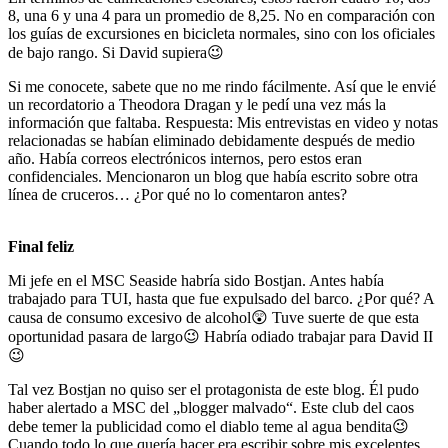
8, una 6 y una 4 para un promedio de 8,25. No en comparación con
los guías de excursiones en bicicleta normales, sino con los oficiales
de bajo rango. Si David supiera😉
Si me conocete, sabete que no me rindo fácilmente. Así que le envié
un recordatorio a Theodora Dragan y le pedí una vez más la
información que faltaba. Respuesta: Mis entrevistas en video y notas
relacionadas se habían eliminado debidamente después de medio
año. Había correos electrónicos internos, pero estos eran
confidenciales. Mencionaron un blog que había escrito sobre otra
línea de cruceros… ¿Por qué no lo comentaron antes?
Final feliz
Mi jefe en el MSC Seaside habría sido Bostjan. Antes había
trabajado para TUI, hasta que fue expulsado del barco. ¿Por qué? A
causa de consumo excesivo de alcohol😲 Tuve suerte de que esta
oportunidad pasara de largo😉 Habría odiado trabajar para David II
😉
Tal vez Bostjan no quiso ser el protagonista de este blog. Él pudo
haber alertado a MSC del „blogger malvado“. Este club del caos
debe temer la publicidad como el diablo teme al agua bendita😉
Cuando todo lo que quería hacer era escribir sobre mis excelentes