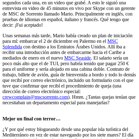
segundos cada una, en un video que grabé. A esto le siguió una
entrevista en video de 45 minutos en vivo por Skype con un gerente
de MSC de Sorrento llamado Mario. Principalmente en inglés, con
pruebas de idiomas en español, italiano y francés. Qué tengo que
decir: ¡Fui aceptado!
Unas semanas más tarde, Mario había creado un plan de iniciación
para mí: embarcar el 2 de diciembre en Palermo en el
MSC
Splendida
con destino a los Emiratos Árabes Unidos. Allí iba a
recibir una introducción antes de embarcarme hacia el Caribe a
mediados de enero en el nuevo
MSC Seaside
. El salario sería un
poco más alto que el de TUI, pero habría tenido que pagar 250 €
para el uniforme y sería alojado en una cabina doble. Contrato de
trabajo, billete de avión, guía de bienvenida a bordo y todo lo demás
que recibí por correo electrónico, incluido un formulario con el que
tuve que confirmar que recibí el procedimiento de queja (una
dirección de correo electrónico especial:
crewcomplain@mscsorrento.com
). Hmm. ¿Tantas quejas tenían que
necesitaban un departamento especial para manejarlas?
Mejor un final con terror…
¿Y por qué estoy blogueando desde una popular isla turística del
Mediterráneo en vez de estar navegando por los siete mares? El día