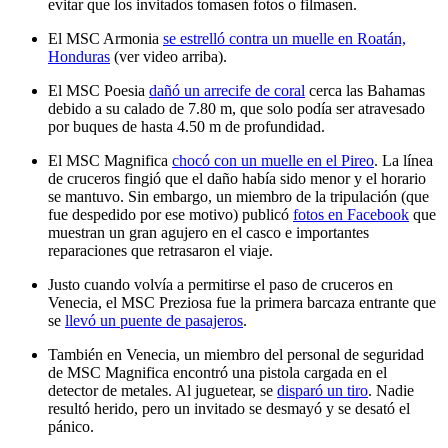
evitar que los invitados tomasen fotos o filmasen.
El MSC Armonia
se estrelló contra un muelle en Roatán,
Honduras
(ver video arriba).
El MSC Poesia
dañó un arrecife de coral
cerca las Bahamas
debido a su calado de 7.80 m, que solo podía ser atravesado
por buques de hasta 4.50 m de profundidad.
El MSC Magnifica
chocó con un muelle en el Pireo
. La línea
de cruceros fingió que el daño había sido menor y el horario
se mantuvo. Sin embargo, un miembro de la tripulación (que
fue despedido por ese motivo) publicó
fotos en Facebook
que
muestran un gran agujero en el casco e importantes
reparaciones que retrasaron el viaje.
Justo cuando volvía a permitirse el paso de cruceros en
Venecia, el MSC Preziosa fue la primera barcaza entrante que
se
llevó un puente de pasajeros
.
También en Venecia, un miembro del personal de seguridad
de MSC Magnifica encontró una pistola cargada en el
detector de metales. Al juguetear, se
disparó un tiro
. Nadie
resultó herido, pero un invitado se desmayó y se desató el
pánico.