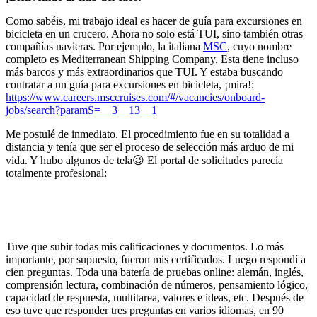
Como sabéis, mi trabajo ideal es hacer de guía para excursiones en
bicicleta en un crucero. Ahora no solo está TUI, sino también otras
compañías navieras. Por ejemplo, la italiana
MSC
, cuyo nombre
completo es Mediterranean Shipping Company. Esta tiene incluso
más barcos y más extraordinarios que TUI. Y estaba buscando
contratar a un guía para excursiones en bicicleta, ¡mira!:
https://www.careers.msccruises.com/#/vacancies/onboard-
jobs/search?paramS=__3__13__1
Me postulé de inmediato. El procedimiento fue en su totalidad a
distancia y tenía que ser el proceso de selección más arduo de mi
vida. Y hubo algunos de tela😉 El portal de solicitudes parecía
totalmente profesional:
Tuve que subir todas mis calificaciones y documentos. Lo más
importante, por supuesto, fueron mis certificados. Luego respondí a
cien preguntas. Toda una batería de pruebas online: alemán, inglés,
comprensión lectura, combinación de números, pensamiento lógico,
capacidad de respuesta, multitarea, valores e ideas, etc. Después de
eso tuve que responder tres preguntas en varios idiomas, en 90