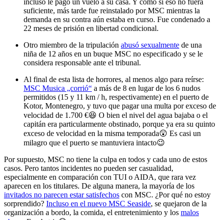
incluso le pagó un vuelo a su casa. Y como si eso no fuera
suficiente, más tarde fue reinstalado por MSC mientras la
demanda en su contra aún estaba en curso. Fue condenado a
22 meses de prisión en libertad condicional.
Otro miembro de la tripulación
abusó sexualmente
de una
niña de 12 años en un buque MSC no especificado y se le
considera responsable ante el tribunal.
Al final de esta lista de horrores, al menos algo para reírse:
MSC Musica „corrió“
a más de 8 en lugar de los 6 nudos
permitidos (15 y 11 km / h, respectivamente) en el puerto de
Kotor, Montenegro, y tuvo que pagar una multa por exceso de
velocidad de 1.700 €😆 O bien el nivel del agua bajaba o el
capitán era particularmente obstinado, porque ya era su quinto
exceso de velocidad en la misma temporada😲 Es casi un
milagro que el puerto se mantuviera intacto😉
Por supuesto, MSC no tiene la culpa en todos y cada uno de estos
casos. Pero tantos incidentes no pueden ser casualidad,
especialmente en comparación con TUI o AIDA, que rara vez
aparecen en los titulares. De alguna manera, la mayoría de los
invitados no parecen estar satisfechos
con MSC. ¿Por qué no estoy
sorprendido?
Incluso en el nuevo MSC Seaside
, se quejaron de la
organización a bordo, la comida, el entretenimiento y los
malos