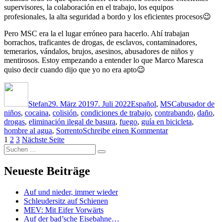
supervisores, la colaboración en el trabajo, los equipos
profesionales, la alta seguridad a bordo y los eficientes procesos😉
Pero MSC era la el lugar erróneo para hacerlo. Ahí trabajan
borrachos, traficantes de drogas, de esclavos, contaminadores,
temerarios, vándalos, brujos, asesinos, abusadores de niños y
mentirosos. Estoy empezando a entender lo que Marco Maresca
quiso decir cuando dijo que yo no era apto😉
Autor
Veröffentlicht
Kategorien
Schlagwörter
am
Stefan
29. März 2019
7. Juli 2022
Español
,
MSC
abusador de
niños
,
cocaina
,
colisión
,
condiciones de trabajo
,
contrabando
,
daño
,
drogas
,
eliminación ilegal de basura
,
fuego
,
guía en bicicleta
,
zu
hombre al agua
,
Sorrento
Schreibe einen Kommentar
Seitennummerierung
Seite
Seite
Seite
Los
1
2
3
Nächste Seite
Suchen
cerdos
der
Suchen
nach:
salvajes
Beiträge
de
Neueste Beiträge
los
mares
Auf und nieder, immer wieder
del
Schleudersitz auf Schienen
mundo
MEV: Mit Eifer Vorwärts
Auf der bad’sche Eisebahne…