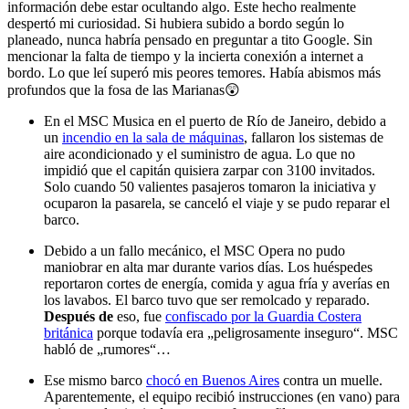
información debe estar ocultando algo. Este hecho realmente
despertó mi curiosidad. Si hubiera subido a bordo según lo
planeado, nunca habría pensado en preguntar a tito Google. Sin
mencionar la falta de tiempo y la incierta conexión a internet a
bordo. Lo que leí superó mis peores temores. Había abismos más
profundos que la fosa de las Marianas😲
En el MSC Musica en el puerto de Río de Janeiro, debido a
un
incendio en la sala de máquinas
, fallaron los sistemas de
aire acondicionado y el suministro de agua. Lo que no
impidió que el capitán quisiera zarpar con 3100 invitados.
Solo cuando 50 valientes pasajeros tomaron la iniciativa y
ocuparon la pasarela, se canceló el viaje y se pudo reparar el
barco.
Debido a un fallo mecánico, el MSC Opera no pudo
maniobrar en alta mar durante varios días. Los huéspedes
reportaron cortes de energía, comida y agua fría y averías en
los lavabos. El barco tuvo que ser remolcado y reparado.
Después de
eso, fue
confiscado por la Guardia Costera
británica
porque todavía era „peligrosamente inseguro“. MSC
habló de „rumores“…
Ese mismo barco
chocó en Buenos Aires
contra un muelle.
Aparentemente, el equipo recibió instrucciones (en vano) para