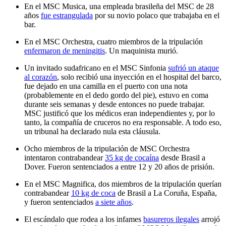
En el MSC Musica, una empleada brasileña del MSC de 28
años
fue estrangulada
por su novio polaco que trabajaba en el
bar.
En el MSC Orchestra, cuatro miembros de la tripulación
enfermaron de meningitis
. Un maquinista murió.
Un invitado sudafricano en el MSC Sinfonia
sufrió un ataque
al corazón
, solo recibió una inyección en el hospital del barco,
fue dejado en una camilla en el puerto con una nota
(probablemente en el dedo gordo del pie), estuvo en coma
durante seis semanas y desde entonces no puede trabajar.
MSC justificó que los médicos eran independientes y, por lo
tanto, la compañía de cruceros no era responsable. A todo eso,
un tribunal ha declarado nula esta cláusula.
Ocho miembros de la tripulación de MSC Orchestra
intentaron contrabandear
35 kg de cocaína
desde Brasil a
Dover. Fueron sentenciados a entre 12 y 20 años de prisión.
En el MSC Magnifica, dos miembros de la tripulación querían
contrabandear
10 kg de coca
de Brasil a La Coruña, España,
y fueron sentenciados
a siete años
.
El escándalo que rodea a los infames
basureros ilegales
arrojó