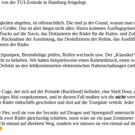
 von der TUI-Zentrale in Hamburg festgelegt.
eiten abgeben, ist offensichtlich. Die sind ja der Grund, warum man 
s Größte. Das ist aber längst nicht alles: Hinzu kommen Ausflugspräse
 Tracks auf die Navis, das Deklarieren der Räder für die Hafen- und Z
Rücknahme der Ausrüstung, das Desinfizieren der Helme, das Ausfülle
eren der Räder.
 nachpumpen, Bremsbeläge prüfen, Reifen wechseln usw. Der „Klassike
ht zu beheben. Wir hatten beispielsweise einen Rahmenbruch, einen we
 Defekte an den fehlkonstruierten elektronischen Nabenschaltungen (si
ge, der sich auf der Portside (Backbord) befindet, eine Shell Door, d
inziges Mal vorgekommen, und in diesem Fall mußten wir die
nicht
verw
 Räder mittschiffs geschoben und dort auf die Tourgäste verteilt. Jede
Pier, weil sie von der Security auf Drogen und Sprengstoff untersucht
zwei Räder gleichzeitig schieben, sonst wäre sie ein paar Zentimeter b
ht einmal auf direktem Weg, sondern wir müssen sie erst einmal auf de