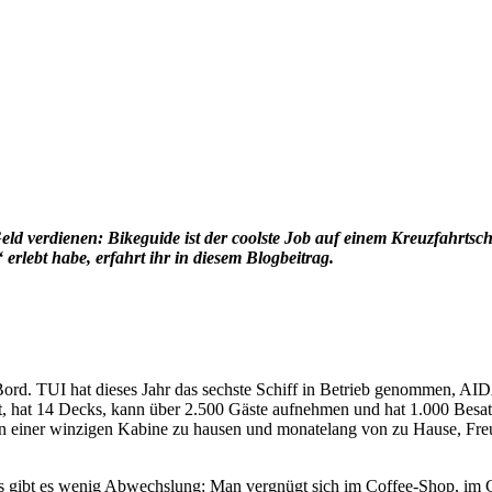
ld verdienen: Bikeguide ist der coolste Job auf einem Kreuzfahrtsc
erlebt habe, erfahrt ihr in diesem Blogbeitrag.
ord. TUI hat dieses Jahr das sechste Schiff in Betrieb genommen, AIDA
t, hat 14 Decks, kann über 2.500 Gäste aufnehmen und hat 1.000 Besatz
n einer winzigen Kabine zu hausen und monatelang von zu Hause, Freund
nds gibt es wenig Abwechslung: Man vergnügt sich im Coffee-Shop, im 