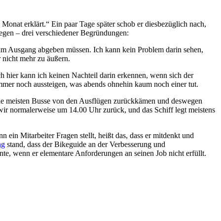
 Monat erklärt.“ Ein paar Tage später schob er diesbezüglich nach,
 wegen – drei verschiedener Begründungen:
am Ausgang abgeben müssen. Ich kann kein Problem darin sehen,
r nicht mehr zu äußern.
hier kann ich keinen Nachteil darin erkennen, wenn sich der
mmer noch aussteigen, was abends ohnehin kaum noch einer tut.
n die meisten Busse von den Ausflügen zurückkämen und deswegen
ir normalerweise um 14.00 Uhr zurück, und das Schiff legt meistens
in Mitarbeiter Fragen stellt, heißt das, dass er mitdenkt und
ng
stand, dass der Bikeguide an der Verbesserung und
te, wenn er elementare Anforderungen an seinen Job nicht erfüllt.