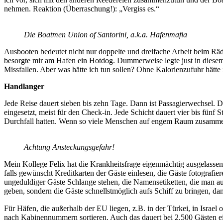
nehmen. Reaktion (Überraschung!): „Vergiss es.“
Die Boatmen Union of Santorini, a.k.a. Hafenmafia
Ausbooten bedeutet nicht nur doppelte und dreifache Arbeit beim Räd
besorgte mir am Hafen ein Hotdog. Dummerweise legte just in diesem
Missfallen. Aber was hätte ich tun sollen? Ohne Kalorienzufuhr hätte i
Handlanger
Jede Reise dauert sieben bis zehn Tage. Dann ist Passagierwechsel. Das
eingesetzt, meist für den Check-in. Jede Schicht dauert vier bis fü
Durchfall hatten. Wenn so viele Menschen auf engem Raum zusammenk
Achtung Ansteckungsgefahr!
Mein Kollege Felix hat die Krankheitsfrage eigenmächtig ausgelasse
falls gewünscht Kreditkarten der Gäste einlesen, die Gäste fotograf
ungeduldiger Gäste Schlange stehen, die Namensetiketten, die man au
geben, sondern die Gäste schnellstmöglich aufs Schiff zu bringen, da
Für Häfen, die außerhalb der EU liegen, z.B. in der Türkei, in Israe
nach Kabinennummern sortieren. Auch das dauert bei 2.500 Gästen ein