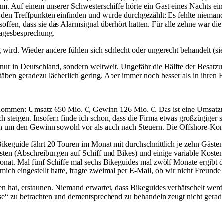
um. Auf einem unserer Schwesterschiffe hörte ein Gast eines Nachts ei
den Treffpunkten einfinden und wurde durchgezählt: Es fehlte niemand.
soffen, dass sie das Alarmsignal überhört hatten. Für alle zehne war 
Tagesbesprechung.
ird. Wieder andere fühlen sich schlecht oder ungerecht behandelt (si
ur in Deutschland, sondern weltweit. Ungefähr die Hälfte der Besatzun
ben geradezu lächerlich gering. Aber immer noch besser als in ihren H
enommen: Umsatz 650 Mio. €, Gewinn 126 Mio. €. Das ist eine Umsatz
steigen. Insofern finde ich schon, dass die Firma etwas großzügiger sei
sich um den Gewinn sowohl vor als auch nach Steuern. Die Offshore-Ko
eguide fährt 20 Touren im Monat mit durchschnittlich je zehn Gästen,
osten (Abschreibungen auf Schiff und Bikes) und einige variable Kosten
at. Mal fünf Schiffe mal sechs Bikeguides mal zwölf Monate ergibt d
mich eingestellt hatte, fragte zweimal per E-Mail, ob wir nicht Freun
hren hat, erstaunen. Niemand erwartet, dass Bikeguides verhätschelt 
se“ zu betrachten und dementsprechend zu behandeln zeugt nicht gerade