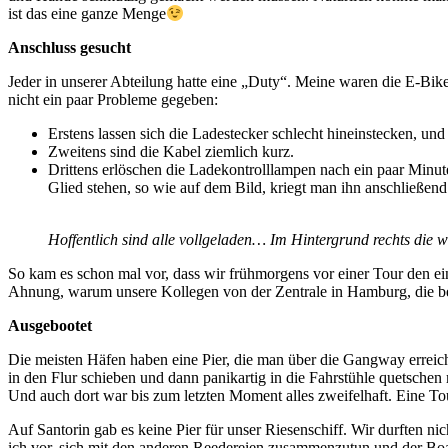
ist das eine ganze Menge
Anschluss gesucht
Jeder in unserer Abteilung hatte eine „Duty“. Meine waren die E-Bikes
nicht ein paar Probleme gegeben:
Erstens lassen sich die Ladestecker schlecht hineinstecken, und s
Zweitens sind die Kabel ziemlich kurz.
Drittens erlöschen die Ladekontrolllampen nach ein paar Minu
Glied stehen, so wie auf dem Bild, kriegt man ihn anschließen
Hoffentlich sind alle vollgeladen… Im Hintergrund rechts die w
So kam es schon mal vor, dass wir frühmorgens vor einer Tour den ei
Ahnung, warum unsere Kollegen von der Zentrale in Hamburg, die bei
Ausgebootet
Die meisten Häfen haben eine Pier, die man über die Gangway erreich
in den Flur schieben und dann panikartig in die Fahrstühle quetschen
Und auch dort war bis zum letzten Moment alles zweifelhaft. Eine T
Auf Santorin gab es keine Pier für unser Riesenschiff. Wir durften n
ich vor, sich mit den anderen Reedereien zusammenzutun und der Bo