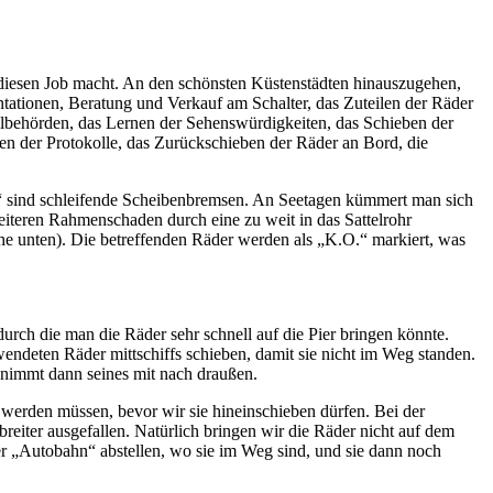
diesen Job macht. An den schönsten Küstenstädten hinauszugehen,
ntationen, Beratung und Verkauf am Schalter, das Zuteilen der Räder
ollbehörden, das Lernen der Sehenswürdigkeiten, das Schieben der
n der Protokolle, das Zurückschieben der Räder an Bord, die
r“ sind schleifende Scheibenbremsen. An Seetagen kümmert man sich
iteren Rahmenschaden durch eine zu weit in das Sattelrohr
ehe unten). Die betreffenden Räder werden als „K.O.“ markiert, was
urch die man die Räder sehr schnell auf die Pier bringen könnte.
endeten Räder mittschiffs schieben, damit sie nicht im Weg standen.
r nimmt dann seines mit nach draußen.
 werden müssen, bevor wir sie hineinschieben dürfen. Bei der
reiter ausgefallen. Natürlich bringen wir die Räder nicht auf dem
r „Autobahn“ abstellen, wo sie im Weg sind, und sie dann noch