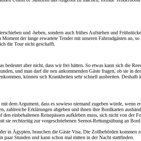
erschieben und -heben, sondern auch frühes Aufstehen und Frühstücken
 Moment der lange erwartete Tender mit unseren Fahrradgästen an, so 
ch die Tour nicht geschafft.
 bedeutet aber nicht, dass wir frei hätten. So etwas kann sich die Reede
nf Stunden, und man darf die neu ankommenden Gäste fragen, ob sie in 
ommen, können sich Krankheiten sehr schnell ausbreiten. Deshalb le
n mit dem Argument, dass es sowieso niemand zugeben würde, wenn er t
ieren, zahlreiche Erklärungen abgeben und ihnen ihre Bordkarten aushä
f den einbehaltenen Reisepässen aufkleben muss, sich nicht von der F
mit sie rechtzeitig zur vorgeschriebenen Seenot-Rettungsübung an Bord 
l oder in Ägypten, brauchen die Gäste Visa. Die Zollbehörden kommen z
 paar Stunden und kann schon mal mitten in der Nacht stattfinden.