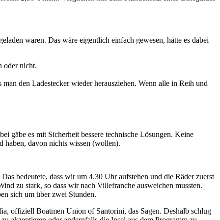
l geladen waren. Das wäre eigentlich einfach gewesen, hätte es dabei
n oder nicht.
s man den Ladestecker wieder herausziehen. Wenn alle in Reih und
bei gäbe es mit Sicherheit bessere technische Lösungen. Keine
d haben, davon nichts wissen (wollen).
. Das bedeutete, dass wir um 4.30 Uhr aufstehen und die Räder zuerst
Wind zu stark, so dass wir nach Villefranche ausweichen mussten.
ben sich um über zwei Stunden.
ia, offiziell Boatmen Union of Santorini, das Sagen. Deshalb schlug
zu akzeptieren oder andernfalls die Insel aus dem Programm zu