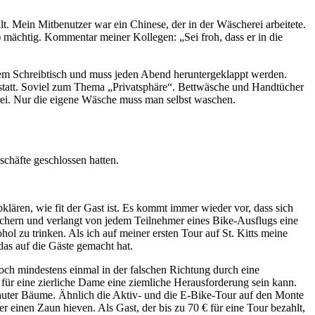
. Mein Mitbenutzer war ein Chinese, der in der Wäscherei arbeitete.
 mächtig. Kommentar meiner Kollegen: „Sei froh, dass er in die
dem Schreibtisch und muss jeden Abend heruntergeklappt werden.
n statt. Soviel zum Thema „Privatsphäre“. Bettwäsche und Handtücher
rei. Nur die eigene Wäsche muss man selbst waschen.
chäfte geschlossen hatten.
ären, wie fit der Gast ist. Es kommt immer wieder vor, dass sich
chern und verlangt von jedem Teilnehmer eines Bike-Ausflugs eine
 zu trinken. Als ich auf meiner ersten Tour auf St. Kitts meine
das auf die Gäste gemacht hat.
doch mindestens einmal in der falschen Richtung durch eine
ür eine zierliche Dame eine ziemliche Herausforderung sein kann.
auter Bäume. Ähnlich die Aktiv- und die E-Bike-Tour auf den Monte
r einen Zaun hieven. Als Gast, der bis zu 70 € für eine Tour bezahlt,