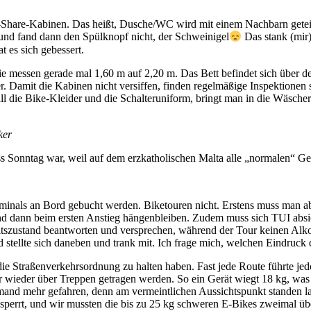
-Share-Kabinen. Das heißt, Dusche/WC wird mit einem Nachbarn geteilt
 und fand dann den Spülknopf nicht, der Schweinigel
Das stank (mir)
t es sich gebessert.
e messen gerade mal 1,60 m auf 2,20 m. Das Bett befindet sich über 
er. Damit die Kabinen nicht versiffen, finden regelmäßige Inspektione
ll die Bike-Kleider und die Schalteruniform, bringt man in die Wäsche
ker
s Sonntag war, weil auf dem erzkatholischen Malta alle „normalen“ Ges
inals an Bord gebucht werden. Biketouren nicht. Erstens muss man abkl
d dann beim ersten Anstieg hängenbleiben. Zudem muss sich TUI absi
zustand beantworten und versprechen, während der Tour keinen Alkohol
 stellte sich daneben und trank mit. Ich frage mich, welchen Eindruck 
die Straßenverkehrsordnung zu halten haben. Fast jede Route führte je
wieder über Treppen getragen werden. So ein Gerät wiegt 18 kg, was f
mand mehr gefahren, denn am vermeintlichen Aussichtspunkt standen l
gesperrt, und wir mussten die bis zu 25 kg schweren E-Bikes zweimal übe