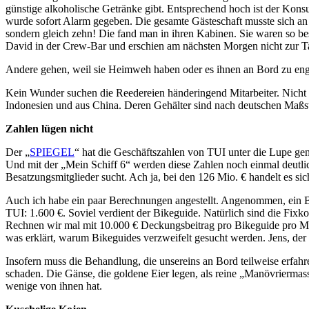
günstige alkoholische Getränke gibt. Entsprechend hoch ist der Kons
wurde sofort Alarm gegeben. Die gesamte Gästeschaft musste sich an 
sondern gleich zehn! Die fand man in ihren Kabinen. Sie waren so be
David in der Crew-Bar und erschien am nächsten Morgen nicht zur 
Andere gehen, weil sie Heimweh haben oder es ihnen an Bord zu eng w
Kein Wunder suchen die Reedereien händeringend Mitarbeiter. Nicht n
Indonesien und aus China. Deren Gehälter sind nach deutschen Maßstä
Zahlen lügen nicht
Der „
SPIEGEL
“ hat die Geschäftszahlen von TUI unter die Lupe g
Und mit der „Mein Schiff 6“ werden diese Zahlen noch einmal deutlich 
Besatzungsmitglieder sucht. Ach ja, bei den 126 Mio. € handelt es 
Auch ich habe ein paar Berechnungen angestellt. Angenommen, ein Bik
TUI: 1.600 €. Soviel verdient der Bikeguide. Natürlich sind die Fixk
Rechnen wir mal mit 10.000 € Deckungsbeitrag pro Bikeguide pro Mon
was erklärt, warum Bikeguides verzweifelt gesucht werden. Jens, der 
Insofern muss die Behandlung, die unsereins an Bord teilweise erfa
schaden. Die Gänse, die goldene Eier legen, als reine „Manövriermas
wenige von ihnen hat.