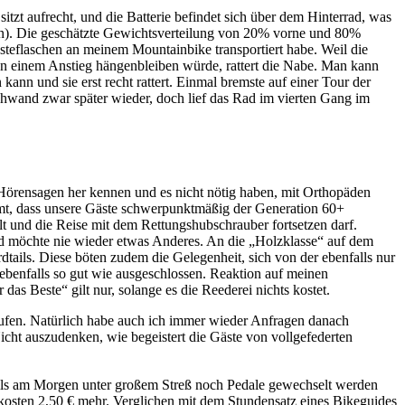
tzt aufrecht, und die Batterie befindet sich über dem Hinterrad, was
ten). Die geschätzte Gewichtsverteilung von 20% vorne und 80%
Gästeflaschen an meinem Mountainbike transportiert habe. Weil die
an einem Anstieg hängenbleiben würde, rattert die Nabe. Man kann
n und sie erst recht rattert. Einmal bremste auf einer Tour der
chwand zwar später wieder, doch lief das Rad im vierten Gang im
 Hörensagen her kennen und es nicht nötig haben, mit Orthopäden
mmt, dass unsere Gäste schwerpunktmäßig der Generation 60+
lt und die Reise mit dem Rettungshubschrauber fortsetzen darf.
und möchte nie wieder etwas Anderes. An die „Holzklasse“ auf dem
dtails. Diese böten zudem die Gelegenheit, sich von der ebenfalls nur
benfalls so gut wie ausgeschlossen. Reaktion auf meinen
as Beste“ gilt nur, solange es die Reederei nichts kostet.
kaufen. Natürlich habe auch ich immer wieder Anfragen danach
cht auszudenken, wie begeistert die Gäste von vollgefederten
ils am Morgen unter großem Streß noch Pedale gewechselt werden
osten 2,50 € mehr. Verglichen mit dem Stundensatz eines Bikeguides