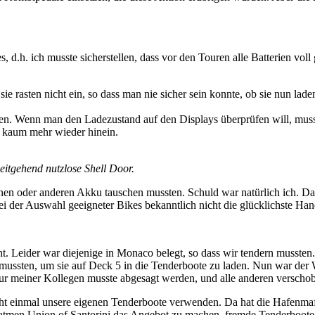
, d.h. ich musste sicherstellen, dass vor den Touren alle Batterien vol
ie rasten nicht ein, so dass man nie sicher sein konnte, ob sie nun lade
ten. Wenn man den Ladezustand auf den Displays überprüfen will, mus
d kaum mehr wieder hinein.
eitgehend nutzlose Shell Door.
nen oder anderen Akku tauschen mussten. Schuld war natürlich ich. Da
 der Auswahl geeigneter Bikes bekanntlich nicht die glücklichste Han
t. Leider war diejenige in Monaco belegt, so dass wir tendern mussten
 mussten, um sie auf Deck 5 in die Tenderboote zu laden. Nun war der 
our meiner Kollegen musste abgesagt werden, und alle anderen verscho
icht einmal unsere eigenen Tenderboote verwenden. Da hat die Hafenmaf
atmen Union of Santorini das Angebot zu machen, fremde Tenderboote 