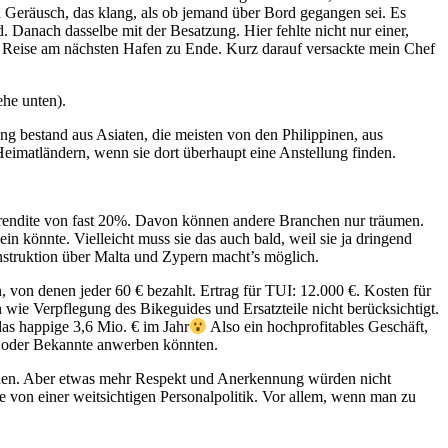
n Geräusch, das klang, als ob jemand über Bord gegangen sei. Es
 Danach dasselbe mit der Besatzung. Hier fehlte nicht nur einer,
die Reise am nächsten Hafen zu Ende. Kurz darauf versackte mein Chef
ehe unten).
g bestand aus Asiaten, die meisten von den Philippinen, aus
eimatländern, wenn sie dort überhaupt eine Anstellung finden.
rendite von fast 20%. Davon können andere Branchen nur träumen.
n könnte. Vielleicht muss sie das auch bald, weil sie ja dringend
nstruktion über Malta und Zypern macht’s möglich.
 von denen jeder 60 € bezahlt. Ertrag für TUI: 12.000 €. Kosten für
 wie Verpflegung des Bikeguides und Ersatzteile nicht berücksichtigt.
as happige 3,6 Mio. € im Jahr
Also ein hochprofitables Geschäft,
de oder Bekannte anwerben könnten.
werden. Aber etwas mehr Respekt und Anerkennung würden nicht
 von einer weitsichtigen Personalpolitik. Vor allem, wenn man zu