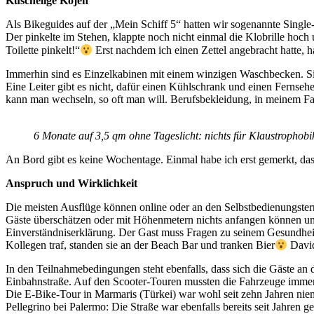
Kuschelige Kojen
Als Bikeguides auf der „Mein Schiff 5“ hatten wir sogenannte Single
Der pinkelte im Stehen, klappte noch nicht einmal die Klobrille hoch
Toilette pinkelt!“
Erst nachdem ich einen Zettel angebracht hatte, ha
Immerhin sind es Einzelkabinen mit einem winzigen Waschbecken. Si
Eine Leiter gibt es nicht, dafür einen Kühlschrank und einen Fernseh
kann man wechseln, so oft man will. Berufsbekleidung, in meinem Fa
6 Monate auf 3,5 qm ohne Tageslicht: nichts für Klaustrophobi
An Bord gibt es keine Wochentage. Einmal habe ich erst gemerkt, das
Anspruch und Wirklichkeit
Die meisten Ausflüge können online oder an den Selbstbedienungsterm
Gäste überschätzen oder mit Höhenmetern nichts anfangen können un
Einverständniserklärung. Der Gast muss Fragen zu seinem Gesundheits
Kollegen traf, standen sie an der Beach Bar und tranken Bier
David
In den Teilnahmebedingungen steht ebenfalls, dass sich die Gäste an 
Einbahnstraße. Auf den Scooter-Touren mussten die Fahrzeuge immer 
Die E-Bike-Tour in Marmaris (Türkei) war wohl seit zehn Jahren nie
Pellegrino bei Palermo: Die Straße war ebenfalls bereits seit Jahren 