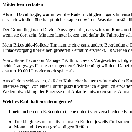
Mitdenken verboten
Als ich David fragte, warum wir die Räder nicht gleich ganz hineinsc
dass ich wirklich überhaupt nichts kapieren würde. Was das umständl
Der Grund liegt nach Davids Aussage darin, dass wir zum Raus- un
wenn sie dort zehn Minuten länger liegen und dafür die Fahrräder sch
Mein Bikeguide-Kollege Tim nannte eine ganz andere Begründung: Da
Einladevorgang über einen größeren Zeitraum erstreckt. Es werden d
Von „Shore Excursion Manager“ Arthur, Davids Vorgesetztem, folgte
beide Gangways für die zusteigenden Gäste benötigt würden. Dabei k
erst um 19.00 Uhr oder noch später ab.
Aus all dem schloss ich, daß der Kahn eher kentern würde als den Kur
Interesse zeigt. Von einer Führungskraft würde ich eigentlich erwarten
Weiterentwicklung der Prozesse und Abläufe mitwirken solle. Allmähl
Welches Radl hätten’s denn gerne?
TUI bietet neben den E-Scootern (siehe unten) vier verschiedene Fah
Trekkingbikes mit relativ schmalen Reifen, jeweils für Damen
Mountainbikes mit grobstolligen Reifen