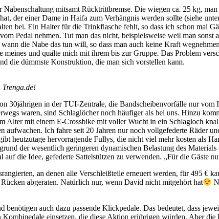
r Nabenschaltung mitsamt Rücktrittbremse. Die wiegen ca. 25 kg, man si
hat, der einer Dame in Haifa zum Verhängnis werden sollte (siehe un
alten bei. Ein Halter für die Trinkflasche fehlt, so dass ich schon mal 
 vom Pedal nehmen. Tut man das nicht, beispielsweise weil man sonst 
ann die Nabe das tun will, so dass man auch keine Kraft wegnehmen kan
le meines und quälte mich mit ihrem bis zur Gruppe. Das Problem vers
ind die dümmste Konstruktion, die man sich vorstellen kann.
 Trenga.de!
von 30jährigen in der TUI-Zentrale, die Bandscheibenvorfälle nur vom
erwegs waren, sind Schlaglöcher noch häufiger als bei uns. Hinzu ko
em Alter mit einem E-Crossbike mit voller Wucht in ein Schlagloch knal
chen aufwachen. Ich fahre seit 20 Jahren nur noch vollgefederte Räder 
bt heutzutage hervorragende Fullys, die nicht viel mehr kosten als Har
und der wesentlich geringeren dynamischen Belastung des Materials e
f die Idee, gefederte Sattelstützen zu verwenden. „Für die Gäste nur d
angierten, an denen alle Verschleißteile erneuert werden, für 495 € 
Rücken abgeraten. Natürlich nur, wenn David nicht mitgehört hat
Ni
benötigen auch dazu passende Klickpedale. Das bedeutet, dass jewe
ombipedale einsetzen, die diese Aktion erübrigen würden. Aber die k