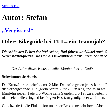
Zum
Stefans Blog
Inhalt
springen
Autor:
Stefan
„Vergiss es!“
Oder: Bikeguide bei TUI – ein Traumjob?
Die schönsten Ecken der Welt sehen, Rad fahren und dabei noch Ge
Sehenswürdigkeiten. Was ich als Bikeguide auf der „Mein Schiff 5“ 
Der Autor dieses Blogs in voller Montur, hier in Cádiz
Schwimmende Hotels
Die Kreuzfahrtbranche boomt. 2 Mio. Deutsche gehen jedes Jahr an B
die vorhergehende. Die „Mein Schiff 5“ ist 295 m lang und 35 m brei
Minilohn sieben Tage pro Woche zehn Stunden pro Tag zu arbeiten, i
nicht leicht, die dringend benötigten Besatzungsmitglieder zu finden.
Gleichzeitig ist die Fluktuation unter der Besatzung sehr hoch. Abe