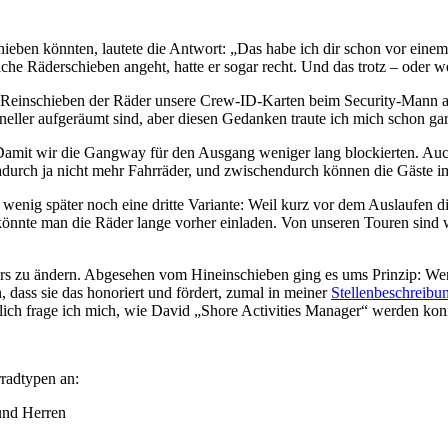
hieben könnten, lautete die Antwort: „Das habe ich dir schon vor einem
iche Räderschieben angeht, hatte er sogar recht. Und das trotz – oder
d Reinschieben der Räder unsere Crew-ID-Karten beim Security-Mann 
neller aufgeräumt sind, aber diesen Gedanken traute ich mich schon ga
mit wir die Gangway für den Ausgang weniger lang blockierten. Auch 
adurch ja nicht mehr Fahrräder, und zwischendurch können die Gäste i
 wenig später noch eine dritte Variante: Weil kurz vor dem Auslaufe
önnte man die Räder lange vorher einladen. Von unseren Touren sind w
s zu ändern. Abgesehen vom Hineinschieben ging es ums Prinzip: Wenn e
, dass sie das honoriert und fördert, zumal in meiner
Stellenbeschreibu
ich frage ich mich, wie David „Shore Activities Manager“ werden konn
rradtypen an:
 und Herren