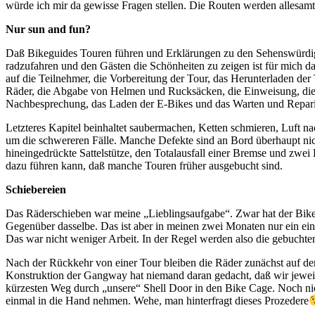
würde ich mir da gewisse Fragen stellen. Die Routen werden allesamt
Nur sun and fun?
Daß Bikeguides Touren führen und Erklärungen zu den Sehenswürdigk
radzufahren und den Gästen die Schönheiten zu zeigen ist für mich da
auf die Teilnehmer, die Vorbereitung der Tour, das Herunterladen der
Räder, die Abgabe von Helmen und Rucksäcken, die Einweisung, die 
Nachbesprechung, das Laden der E-Bikes und das Warten und Repari
Letzteres Kapitel beinhaltet saubermachen, Ketten schmieren, Luft
um die schwereren Fälle. Manche Defekte sind an Bord überhaupt nic
hineingedrückte Sattelstütze, den Totalausfall einer Bremse und zwei
dazu führen kann, daß manche Touren früher ausgebucht sind.
Schiebereien
Das Räderschieben war meine „Lieblingsaufgabe“. Zwar hat der Bike Ca
Gegenüber dasselbe. Das ist aber in meinen zwei Monaten nur ein e
Das war nicht weniger Arbeit. In der Regel werden also die gebuchten
Nach der Rückkehr von einer Tour bleiben die Räder zunächst auf der 
Konstruktion der Gangway hat niemand daran gedacht, daß wir jeweils 
kürzesten Weg durch „unsere“ Shell Door in den Bike Cage. Noch nic
einmal in die Hand nehmen. Wehe, man hinterfragt dieses Prozedere