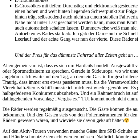
E-Mountainbikes
E-Crossbikes mit tiefem Durchstieg und elektronisch gesteuerte
einen hohen und weit hinten liegenden Schwerpunkt zur Folge 
hinten trägt selbstredend auch nicht zu einem stabilen Fahrverh
Nabe nicht unter Last geschaltet werden kann, muss man Kraft
auch automatisch schalten lassen. Dummerweise weiß man nie, w
Antrieb eines Rades stark ab. Ich gab der Dame auf die Schnel
Leerlauf und der achte Gang war nun der vierte. Diese Räder s
Und der Preis für das dümmste Fahrrad aller Zeiten geht an …
Allen gemeinsam ist, dass es sich um Hardtails handelt. Ausgewählt 
oder Sportmedizinern zu sprechen. Gerade in Südeuropa, wo wir unt
angehören. Ich warte auf den Tag, an dem ein Gast in fortgeschritten
Traurig, dass immer erst etwas passieren muss, bis die Verantwortli
Viereinhalb-Sterne-Schiff musste ich mich erst wieder gewöhnen. Es gi
halbgefederten Konkurrenz abzuheben. Und ein Rahmenbruch ist aufgr
dahingehenden Vorschlag: „Vergiss es.“ TUI kommt noch nicht einmal au
Die Räder werden regelmäßig ausgetauscht. Die Gäste können die ausr
bekommen. Und den Gästen stets von den Folterinstrumenten für den 
Rädern gewesen wären, und wieviele sie davon gekauft hätten
Auf den Aktiv-Touren verwenden manche Gäste ihre SPD-Schuhe und 
und Hände schmutzig gemacht werden müssen. Natürlich könnte man K